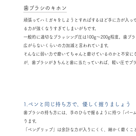
歯ブラシのキホン
頑張ってハミガキをしようとすればするほど手に力が入っ
る力が強くなりすぎてしまいがちです。
一般的に適切なブラッシング圧は100g〜200g程度。歯
広がらないくらいの力加減と言われています。
そんなに弱い力で磨いてちゃんと磨けているのかと不安に
が、歯ブラシがきちんと歯に当たっていれば、軽い圧でプ
1.ペンと同じ持ち方で、優しく握りましょう
歯ブラシの持ち方には、手のひらで握るように持つ「パー
ります。
「ペングリップ」は余計な力が入りにくく、細かく磨くこ