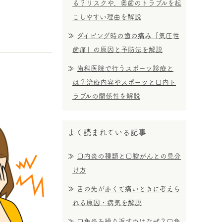
る？リスクや、奥歯のトラブルを起
こしやすい理由を解説
ダイビング時の歯の痛み「気圧性
歯痛」の原因と予防法を解説
歯科医院で行うスポーツ診療と
は？治療内容やスポーツと口内ト
ラブルの関係性を解説
よく読まれている記事
口内炎の種類と口腔がんとの見分
け方
舌の先が赤くて痛いときに考えら
れる原因・病気を解説
口角炎を繰り返すのはなぜ？口角