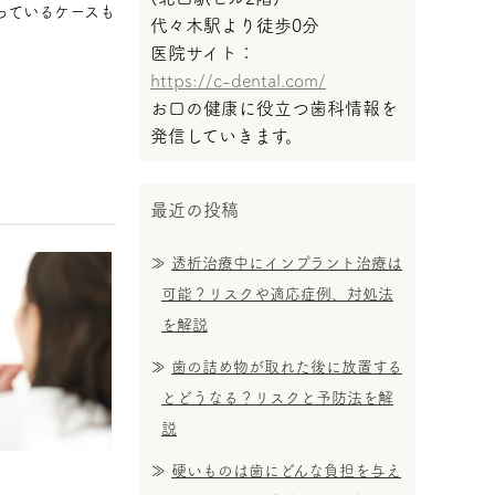
っているケースも
代々木駅より徒歩0分
医院サイト：
https://c-dental.com/
お口の健康に役立つ歯科情報を
発信していきます。
最近の投稿
透析治療中にインプラント治療は
可能？リスクや適応症例、対処法
を解説
歯の詰め物が取れた後に放置する
とどうなる？リスクと予防法を解
説
硬いものは歯にどんな負担を与え