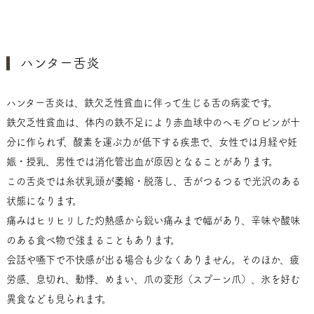
ハンター舌炎
ハンター舌炎は、鉄欠乏性貧血に伴って生じる舌の病変です。
鉄欠乏性貧血は、体内の鉄不足により赤血球中のヘモグロビンが十
分に作られず、酸素を運ぶ力が低下する疾患で、女性では月経や妊
娠・授乳、男性では消化管出血が原因となることがあります。
この舌炎では糸状乳頭が萎縮・脱落し、舌がつるつるで光沢のある
状態になります。
痛みはヒリヒリした灼熱感から鋭い痛みまで幅があり、辛味や酸味
のある食べ物で強まることもあります。
会話や嚥下で不快感が出る場合も少なくありません。そのほか、疲
労感、息切れ、動悸、めまい、爪の変形（スプーン爪）、氷を好む
異食なども見られます。