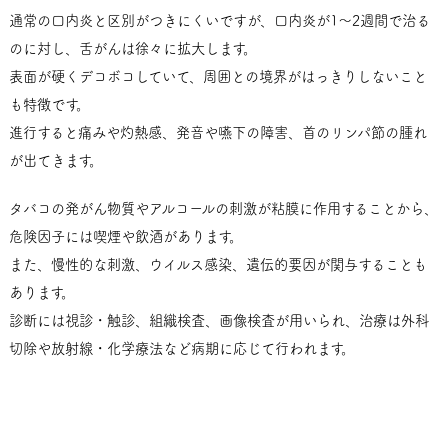
通常の口内炎と区別がつきにくいですが、口内炎が1～2週間で治る
のに対し、舌がんは徐々に拡大します。
表面が硬くデコボコしていて、周囲との境界がはっきりしないこと
も特徴です。
進行すると痛みや灼熱感、発音や嚥下の障害、首のリンパ節の腫れ
が出てきます。
タバコの発がん物質やアルコールの刺激が粘膜に作用することから、
危険因子には喫煙や飲酒があります。
また、慢性的な刺激、ウイルス感染、遺伝的要因が関与することも
あります。
診断には視診・触診、組織検査、画像検査が用いられ、治療は外科
切除や放射線・化学療法など病期に応じて行われます。