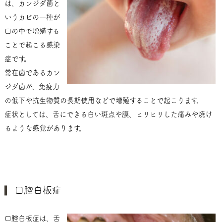
は、カンジダ菌と
いうカビの一種が
口の中で増殖する
ことで起こる感染
症です。
常在菌であるカン
ジダ菌が、免疫力
の低下や抗生物質の長期使用などで増殖することで起こります。
症状としては、舌にできる白い斑点や膜、ヒリヒリした痛みや焼け
るような感覚があります。
口腔白板症
口腔白板症は、舌