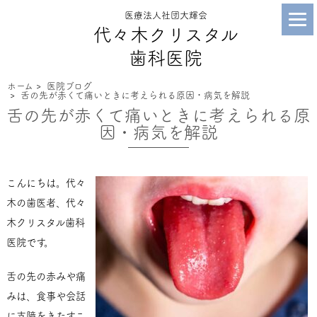
医療法人社団大輝会
代々木クリスタル
歯科医院
ホーム
>
医院ブログ
>
舌の先が赤くて痛いときに考えられる原因・病気を解説
舌の先が赤くて痛いときに考えられる原
因・病気を解説
こんにちは。代々
木の歯医者、代々
木クリスタル歯科
医院です。
舌の先の赤みや痛
みは、食事や会話
に支障をきたすこ