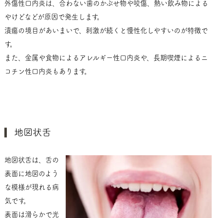
外傷性口内炎は、合わない歯のかぶせ物や咬傷、熱い飲み物による
やけどなどが原因で発生します。
潰瘍の境目があいまいで、刺激が続くと慢性化しやすいのが特徴で
す。
また、金属や食物によるアレルギー性口内炎や、長期喫煙によるニ
コチン性口内炎もあります。
地図状舌
地図状舌は、舌の
表面に地図のよう
な模様が現れる病
気です。
表面は滑らかで光