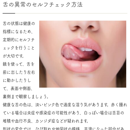
舌の異常のセルフチェック方法
舌の状態は健康の
指標になるため、
定期的にセルフチ
ェックを行うこと
が大切です。
鏡を使って、舌を
前に出したり左右
に動かしたりし
て、表面や側面、
裏側まで観察しましょう。
健康な舌の色は、淡いピンク色で適度な湿り気があります。赤く腫れ
ている場合は炎症や感染症の可能性があり、白っぽい場合は舌苔の
堆積や血行不良、カンジダ症などが疑われます。
形状の変化では、ひび割れや地図状の模様、平滑になった部分があ