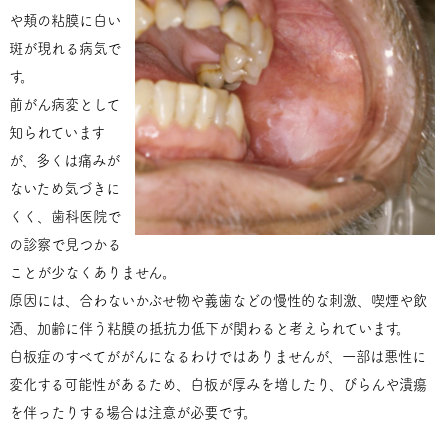
や頬の粘膜に白い
斑が現れる病気で
す。
前がん病変として
知られています
が、多くは痛みが
ないため気づきに
くく、歯科医院で
の診察で見つかる
ことが少なくありません。
原因には、合わないかぶせ物や義歯などの慢性的な刺激、喫煙や飲
酒、加齢に伴う粘膜の抵抗力低下が関わると考えられています。
白板症のすべてががんになるわけではありませんが、一部は悪性に
変化する可能性があるため、白板が厚みを増したり、びらんや潰瘍
を伴ったりする場合は注意が必要です。