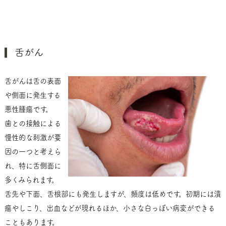
舌がん
舌がんは舌の表面
や側面に発生する
悪性腫瘍です。
歯との接触による
慢性的な刺激が要
因の一つと考えら
れ、特に舌側面に
多くみられます。
舌先や下面、舌根部にも発生しますが、頻度は低めです。初期には潰
瘍やしこり、出血などが現れるほか、小さな白っぽい病変ができる
こともあります。